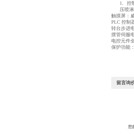
1.
控
压喷淋
触摸屏：威伦
PLC
控制器
转台步进电
摆管伺服
电控元件
保护功能
留言询
您