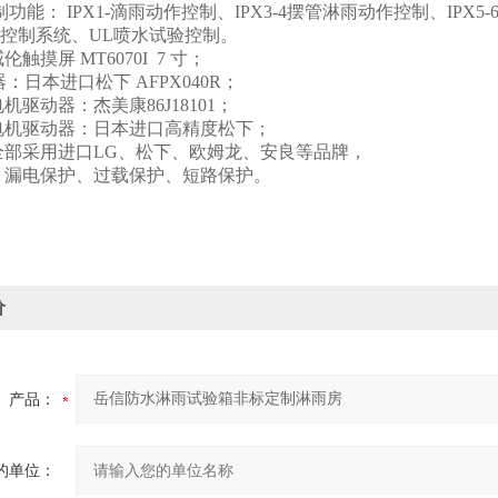
制功能： IPX1-滴雨动作控制、IPX3-4摆管淋雨动作控制、IPX5
控制系统、UL喷水试验控制。
触摸屏 MT6070I 7 寸；
：日本进口松下 AFPX040R；
机驱动器：杰美康86J18101；
电机驱动器：日本进口高精度松下；
全部采用进口LG、松下、欧姆龙、安良等品牌，
：漏电保护、过载保护、短路保护。
价
产品：
的单位：