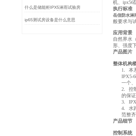
机、ipx
什么是储能柜IPX5淋雨试验房
执行标准
岳信防水淋
ip65测试房设备是什么意思
般要求与
应用背景
自然界水
形、强度
产品图片
整体机构
1.
本
IPX
一个、
2.
控
的保证
3.
IPX
4.
水
范整齐
产品细节
控制系统