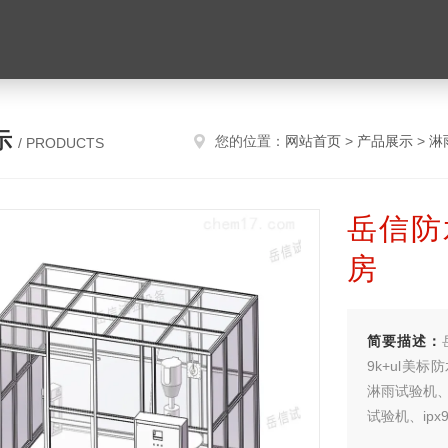
示
您的位置：
网站首页
>
产品展示
>
淋
/ PRODUCTS
岳信防
房
简要描述：
9k+ul美标
淋雨试验机、i
试验机、ip