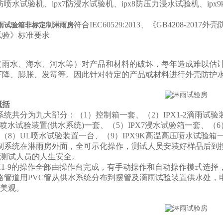
56防喷水试验机、ipx7防浸水试验机、ipx8防压力浸水试验机、i
符合IEC60529:2013、《GB4208-2017
雨试验箱非标定制淋雨房
试验》标准要求
（雨水、海水、河水等）对产品和材料的破坏，每年造成难以估
下降、膨胀、发霉等。因此针对特定的产品或材料进行外壳防护水
概括
系统共分为九大部分：（1）控制箱一套、（2）IPX1-2滴雨试验装
5-6喷水试验装置(供水系统)一套、（5）IPX7浸水试验箱一套、
（8）UL喷水试验装置一台、（9）IPX9K高温高压喷水试验
制系统在淋雨房外面，全可示化操作，测试人员安装好样品后到
测试人员的人生安全。
1-9
的操作全部由操作台完成，有手动操作和自动操作模式选择
路管道用PVC管从供水系统分布到摆管及滴雨试验装置供水处，
美观。