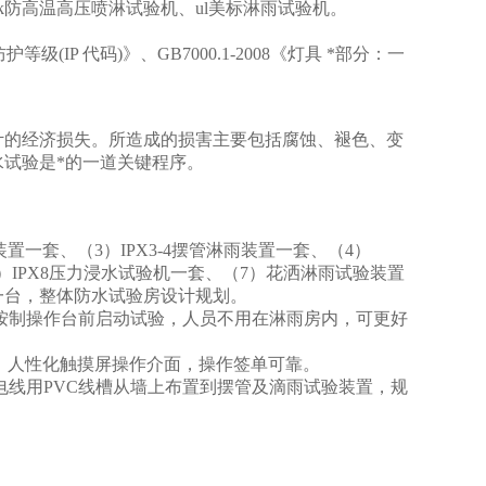
px9k防高温高压喷淋试验机、ul美标淋雨试验机。
外壳防护等级(IP 代码)》、GB7000.1-2008《灯具 *部分：一
计的经济损失。所造成的损害主要包括腐蚀、褪色、变
试验是*的一道关键程序。
置一套、（3）IPX3-4摆管淋雨装置一套、（4）
（6）IPX8压力浸水试验机一套、（7）花洒淋雨试验装置
箱一台，整体防水试验房设计规划。
按制操作台前启动试验，人员不用在淋雨房内，可更好
，人性化触摸屏操作介面，操作签单可靠。
电线用PVC线槽从墙上布置到摆管及滴雨试验装置，规