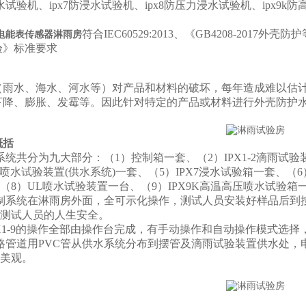
防喷水试验机、ipx7防浸水试验机、ipx8防压力浸水试验机、ipx9
符合IEC60529:2013、《GB4208-2017外壳防
电能表传感器淋雨房
验》标准要求
（雨水、海水、河水等）对产品和材料的破坏，每年造成难以估
下降、膨胀、发霉等。因此针对特定的产品或材料进行外壳防护水
概括
系统共分为九大部分：（1）控制箱一套、（2）IPX1-2滴雨试验装
5-6喷水试验装置(供水系统)一套、（5）IPX7浸水试验箱一套、
（8）UL喷水试验装置一台、（9）IPX9K高温高压喷水试验
制系统在淋雨房外面，全可示化操作，测试人员安装好样品后到
测试人员的人生安全。
1-9
的操作全部由操作台完成，有手动操作和自动操作模式选择
路管道用PVC管从供水系统分布到摆管及滴雨试验装置供水处，
美观。