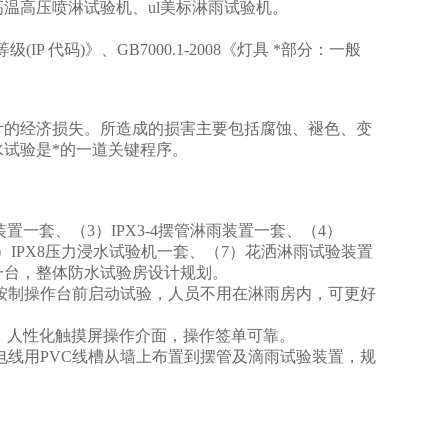
k防高温高压喷淋试验机、ul美标淋雨试验机。
护等级(IP 代码)》、GB7000.1-2008《灯具 *部分：一般
计的经济损失。所造成的损害主要包括腐蚀、褪色、变
试验是*的一道关键程序。
置一套、（3）IPX3-4摆管淋雨装置一套、（4）
（6）IPX8压力浸水试验机一套、（7）花洒淋雨试验装置
箱一台，整体防水试验房设计规划。
按制操作台前启动试验，人员不用在淋雨房内，可更好
，人性化触摸屏操作介面，操作签单可靠。
电线用PVC线槽从墙上布置到摆管及滴雨试验装置，规