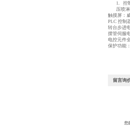
1.
控
压喷淋
触摸屏：威伦
PLC
控制器
转台步进电
摆管伺服
电控元件
保护功能
留言询
您