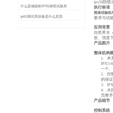
ipx56
什么是储能柜IPX5淋雨试验房
执行标准
雨淋试验机
ip65测试房设备是什么意思
要求与试
应用背景
自然界水
形、强度
产品图片
整体机构
1.
本
IPX
一个、
2.
控
的保证
3.
IPX
4.
水
范整齐
产品细节
控制系统