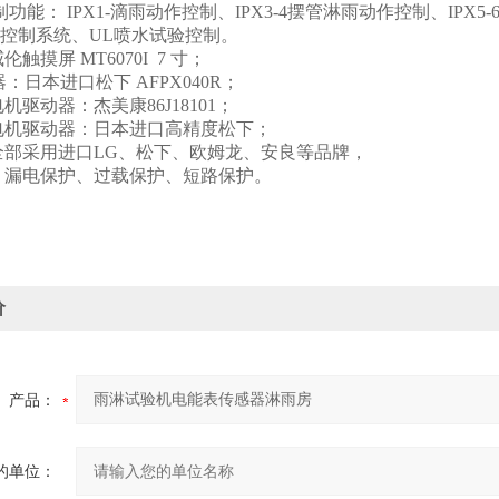
制功能： IPX1-滴雨动作控制、IPX3-4摆管淋雨动作控制、IPX5
控制系统、UL喷水试验控制。
触摸屏 MT6070I 7 寸；
：日本进口松下 AFPX040R；
机驱动器：杰美康86J18101；
电机驱动器：日本进口高精度松下；
全部采用进口LG、松下、欧姆龙、安良等品牌，
：漏电保护、过载保护、短路保护。
价
产品：
的单位：