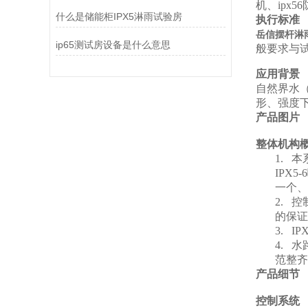
机、ipx
什么是储能柜IPX5淋雨试验房
执行标准
岳信摆杆淋
ip65测试房设备是什么意思
般要求与
应用背景
自然界水
形、强度
产品图片
整体机构
1.
本
IPX
一个、
2.
控
的保证
3.
IPX
4.
水
范整齐
产品细节
控制系统