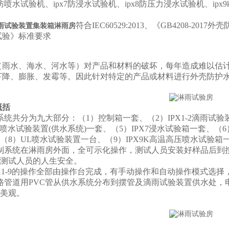
56防喷水试验机、ipx7防浸水试验机、ipx8防压力浸水试验机、i
符合IEC60529:2013、《GB4208-2017
雨试验装置集装箱淋雨房
试验》标准要求
（雨水、海水、河水等）对产品和材料的破坏，每年造成难以估
下降、膨胀、发霉等。因此针对特定的产品或材料进行外壳防护水
概括
系统共分为九大部分：（1）控制箱一套、（2）IPX1-2滴雨试验装
5-6喷水试验装置(供水系统)一套、（5）IPX7浸水试验箱一套、
（8）UL喷水试验装置一台、（9）IPX9K高温高压喷水试验
制系统在淋雨房外面，全可示化操作，测试人员安装好样品后到
测试人员的人生安全。
1-9
的操作全部由操作台完成，有手动操作和自动操作模式选择
路管道用PVC管从供水系统分布到摆管及滴雨试验装置供水处，
美观。