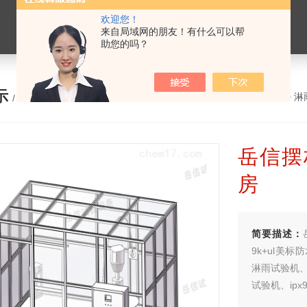
欢迎您！
来自局域网的朋友！有什么可以帮
助您的吗？
示
您的位置：
网站首页
>
产品展示
>
淋
/ PRODUCTS
岳信摆
房
简要描述：
9k+ul美标
淋雨试验机、i
试验机、ip