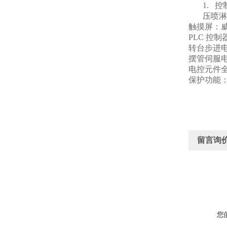
1.
控
压喷淋
触摸屏：威伦
PLC
控制器
转台步进电
摆管伺服
电控元件
保护功能
留言询
您