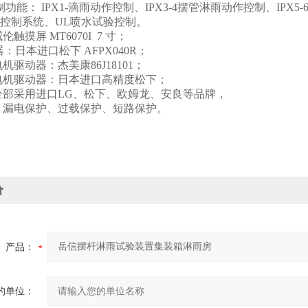
制功能： IPX1-滴雨动作控制、IPX3-4摆管淋雨动作控制、IPX5
控制系统、UL喷水试验控制。
触摸屏 MT6070I 7 寸；
：日本进口松下 AFPX040R；
机驱动器：杰美康86J18101；
电机驱动器：日本进口高精度松下；
全部采用进口LG、松下、欧姆龙、安良等品牌，
：漏电保护、过载保护、短路保护。
价
产品：
的单位：