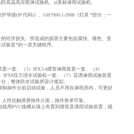
px9k防高温高压喷淋试验机、ul美标淋雨试验机。
外壳防护等级(IP 代码)》、GB7000.1-2008《灯具 *部分：一
计的经济损失。所造成的损害主要包括腐蚀、褪色、变
试验是*的一道关键程序。
置一套、（3）IPX3-4摆管淋雨装置一套、（4）
（6）IPX8压力浸水试验机一套、（7）花洒淋雨试验装置
箱一台，整体防水试验房设计规划。
按制操作台前启动试验，人员不用在淋雨房内，可更好
，人性化触摸屏操作介面，操作签单可靠。
电线用PVC线槽从墙上布置到摆管及滴雨试验装置，规