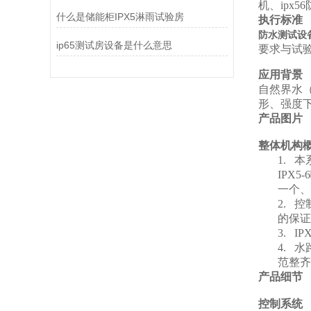
机、ipx
什么是储能柜IPX5淋雨试验房
执行标准
防水测试设
ip65测试房设备是什么意思
要求与试
应用背景
自然界水
形、强度
产品图片
整体机构
1.
本
IPX
一个、
2.
控
的保证
3.
IPX
4.
水
范整齐
产品细节
控制系统