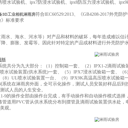
56防喷水试验机、ipx7防浸水试验机、ipx8防压力浸水试验机、i
符合IEC60529:2013、《GB4208-2017外壳防
备3D工业相机淋雨房
验》标准要求
（雨水、海水、河水等）对产品和材料的破坏，每年造成难以估
下降、膨胀、发霉等。因此针对特定的产品或材料进行外壳防护水
概括
系统共分为九大部分：（1）控制箱一套、（2）IPX1-2滴雨试验装
5-6喷水试验装置(供水系统)一套、（5）IPX7浸水试验箱一套、
（8）UL喷水试验装置一台、（9）IPX9K高温高压喷水试验
制系统在淋雨房外面，全可示化操作，测试人员安装好样品后到
测试人员的人生安全。
1-9
的操作全部由操作台完成，有手动操作和自动操作模式选择
路管道用PVC管从供水系统分布到摆管及滴雨试验装置供水处，
美观。