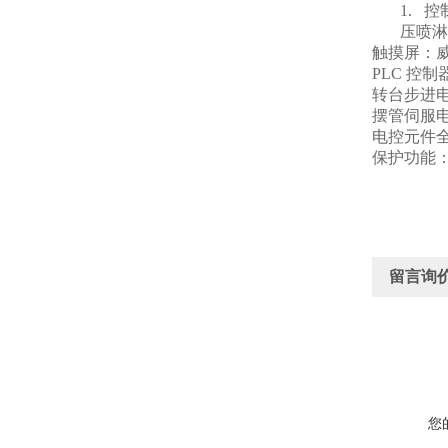
1.
控
压喷淋
触摸屏：威伦
PLC
控制器
转台步进电
摆管伺服
电控元件
保护功能
留言询
您