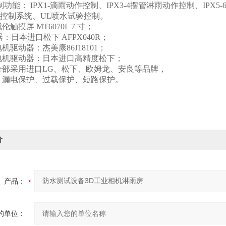
制功能： IPX1-滴雨动作控制、IPX3-4摆管淋雨动作控制、IPX5
控制系统、UL喷水试验控制。
触摸屏 MT6070I 7 寸；
：日本进口松下 AFPX040R；
机驱动器：杰美康86J18101；
电机驱动器：日本进口高精度松下；
全部采用进口LG、松下、欧姆龙、安良等品牌，
：漏电保护、过载保护、短路保护。
价
产品：
的单位：