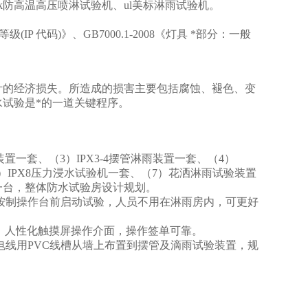
px9k防高温高压喷淋试验机、ul美标淋雨试验机。
护等级(IP 代码)》、GB7000.1-2008《灯具 *部分：一般
计的经济损失。所造成的损害主要包括腐蚀、褪色、变
试验是*的一道关键程序。
置一套、（3）IPX3-4摆管淋雨装置一套、（4）
（6）IPX8压力浸水试验机一套、（7）花洒淋雨试验装置
箱一台，整体防水试验房设计规划。
按制操作台前启动试验，人员不用在淋雨房内，可更好
，人性化触摸屏操作介面，操作签单可靠。
电线用PVC线槽从墙上布置到摆管及滴雨试验装置，规