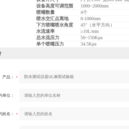
设备高度可调范围
1000~2000mm
喷嘴数量
4
个
喷水交汇点离地
0-1000mm
下方喷嘴喷水角度
45
°（水平方向）
水流速率
≥10L/min
总水流压力
50~150Kpa
单个喷嘴压力
34.5Kpa
价
产品：
的单位：
的姓名：