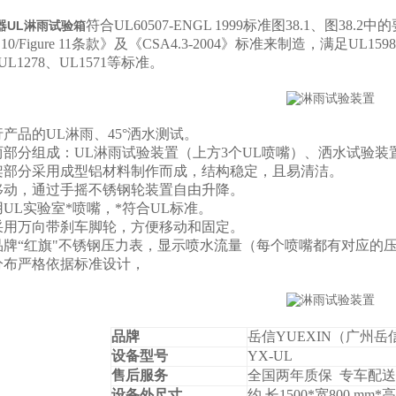
符合
UL60507-ENGL 1999
标准图
38.1
、图
38.2
中的
器UL淋雨试验箱
 1
0/Figure 11
条款》及《
CSA4.3-2004
》标准来制造，满足
UL1598
UL1278
、
UL1571
等标准。
产品的UL淋雨、45°洒水测试。
部分组成：UL淋雨试验装置（上方3个UL喷嘴）、洒水试验装
架部分采用成型铝材料制作而成，结构稳定，且易清洁。
移动，通过手摇不锈钢轮装置自由升降。
UL实验室*喷嘴，*符合UL标准。
采用万向带刹车脚轮，方便移动和固定。
品牌“红旗"不锈钢压力表，显示喷水流量（每个喷嘴都有对应的
分布严格依据标准设计，
品牌
岳信YUEXIN（广州
设备型号
YX-UL
售后服务
全国两年质保 专车配送
设备外尺寸
约 长1500*宽800 mm*高