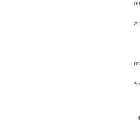
联
常
详
补