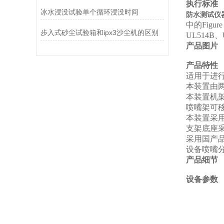
执行标准
冰水浸没试验单个循环浸没时间
防水测试仪
中的
Figure
步入式砂尘试验箱和ipx3沙尘机的区别
UL514B
、
产品图片
产品特性
适用于进行
本装置由两
本装置机
喷嘴架可
本装置采用
支架底座
采用国产
设备喷嘴
产品细节
设备参数