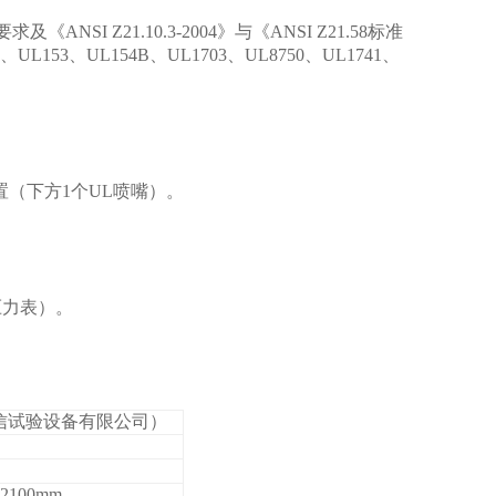
要求及《
ANSI Z21.10.3-2004
》与《
ANSI Z21.58
标准
、
UL153
、
UL154B
、
UL1703
、
UL8750
、
UL1741
、
置（下方1个UL喷嘴）。
压力表）。
岳信试验设备有限公司）
2100mm