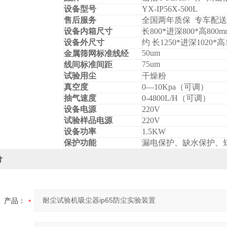
设备型号
YX-IP56X-500L
售后服务
全国两年质保 专车配送
设备内箱尺寸
长
800*
进深
800*
高
800m
设备外尺寸
约 长
1250*
进深
1020*
高
50um
金属筛网标准线经
75um
线间标准间距
试验用尘
干燥粉
真空度
0—10Kpa
（可调）
抽气速度
0-4800L/H
（可调）
设备电源
22
0V
试验样品电源
220V
设备功率
1
.5
KW
保护功能
漏电保护、缺水保护、
价
产品：