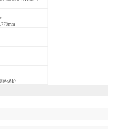
m
1770mm
短路保护