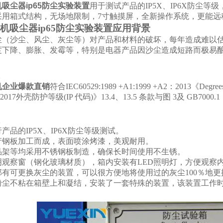
吸尘器ip65防尘实验装置
用于测试产品的IP5X、IP6X防尘
采用箱式结构，无场地限制，7寸触摸屏，全新操作系统，更能远
机吸尘器ip65防尘实验装置应用背景
尘（沙尘、风尘、灰尘等）对产品和材料的破坏，每年造成难以
度下降、膨胀、发霉等，特别是电器产品因沙尘造成短路而极易
机企业爆款直销
符合IEC60529:1989 +A1:1999 +A2
：2013《Degrees o
-2017外壳防护等级(IP 代码)》13.4、13.5 条款与图 3及 GB70
产品的IP5X、IP6X防尘等级测试。
产钢板加工而成，表面喷涂烤漆，美观耐用。
品架等均采用不锈钢板制造，确保长时间使用不生锈。
明观察窗（钢化玻璃材质），箱内安装有LED照明灯，方便观察
部有可更换灰尘的装置，可以很方便地将使用过的灰尘100％地更
粉尘不粘在箱壁上和凝结，安装了一套特殊的装置，该装置工作