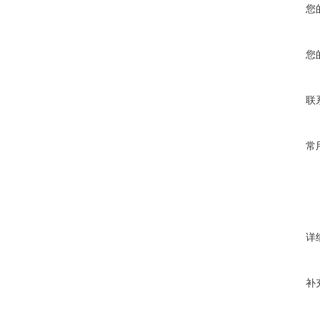
您
您
联
常
详
补