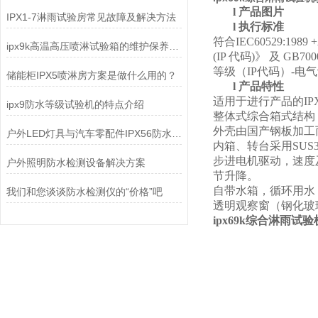
l
产品图片
IPX1-7淋雨试验房常见故障及解决方法
l
执行标准
符合IEC60529:1989 +A1
ipx9k高温高压喷淋试验箱的维护保养你了解多少？
(IP 代码)》 及 GB
等级（IP代码）-电
储能柜IPX5喷淋房方案是做什么用的？
l
产品特性
适用于进行产品的IPX
ipx9防水等级试验机的特点介绍
整体式
综合箱式
结构
外壳由国产钢板加工
户外LED灯具与汽车零配件IPX56防水测试：如何选对淋雨试验箱？
内箱
、
转台采用
SUS
步进电机
驱动
，速度
户外照明防水检测设备解决方案
节升降
。
自带水箱，循环用水
我们和您谈谈防水检测仪的“价格”吧
透明
观察窗
（钢化玻
ipx69k综合淋雨