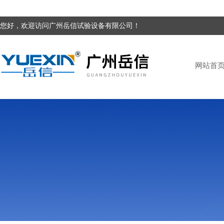
您好，欢迎访问广州岳信试验设备有限公司！
网站首