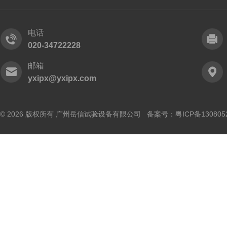
电话
020-34722228
邮箱
yxipx@yxipx.com
© 2026 版权所有 广州岳信试验设备有限公司 备案号：
粤ICP备130805