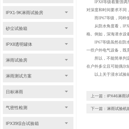
IPX8等级着重
对深度和时间要求不同
IPX1-9K淋雨试验房
而
IP67等级，同
从防水角度看，
I
砂尘试验箱
格。例如，深海潜水设备
IP67等级虽然在
IPX8透明罐体
一些户外电气设备，既需
所以，不能简单判
淋雨试验房
在户外多尘且可能偶尔短
以上关于浸水试验
淋雨测试方案
日标淋雨
上一篇：
IPX46淋
气密性检测
下一篇：
淋雨试验机
IPX39综合试验箱