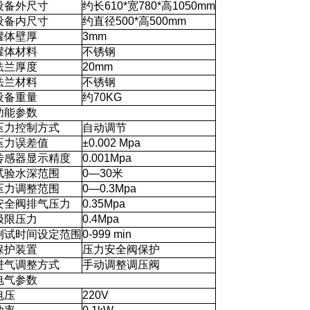
设备外尺寸
约长610*宽780*高1050mm
设备内尺寸
约直径500*高500mm
罐体壁厚
3mm
罐体材料
不锈钢
法兰厚度
20mm
法兰材料
不锈钢
设备重量
约70KG
功能参数
压力控制方式
自动调节
压力误差值
±0.002 Mpa
传感器显示精度
0.001Mpa
试验水深范围
0—30米
压力调整范围
0—0.3Mpa
安全阀排气压力
0.35Mpa
极限压力
0.4Mpa
测试时间设定范围
0-999 min
保护装置
压力安全阀保护
进气调整方式
手动调整调压阀
电气参数
电压
220V