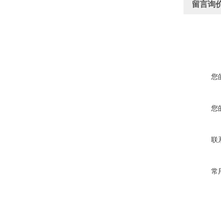
留言询
您
您
联
常