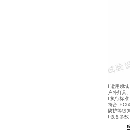
l 适用领域
户外灯具
l 执行标准
符合 IEC60
防护等级(I
l 设备参数