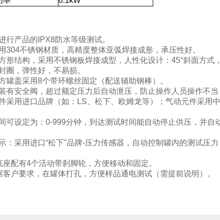
功率
0.1kW
进行产品的IPX8防水等级测试。
用304不锈钢材质，高精度整体亚弧焊接成形，承压性好。
为方形结构，采用不锈钢板焊接成型，人性化设计：45°斜面方式
密封圈，弹性好，不易损。
上方罐盖采用8个带环螺丝固定（配送辅助钢棒）。
安装有安全阀，超过额定压力后自动泄压，防止操作人员操作不当
元件采用进口品牌（如：LS、松下、欧姆龙等）；气动元件采用
时间可设定为：0-999分钟，到达测试时间能自动停止供压，并
示：采用进口“松下"品牌-压力传感器，自动控制罐内的测试压力，
a。
底座配有4个活动带刹脚轮，方便移动和固定。
根据客户要求，在罐体打孔，方便样品通电测试（需提前说明）。