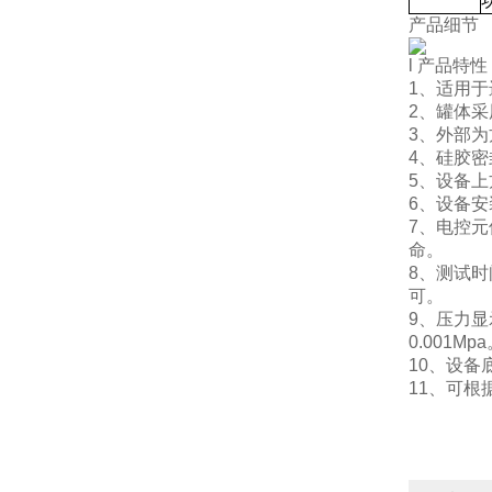
产品细节
l 产品特性
1、适用于
2、罐体采
3、外部
4、硅胶
5、设备
6、设备
7、电控
命。
8、测试
可。
9、压力显
0.001Mp
10、设备
11、可