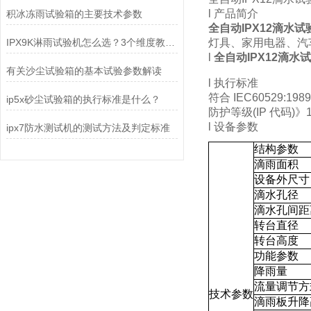
l 产品简介
积冰冻雨试验箱的主要技术参数
全自动IPX12滴水
IPX9K淋雨试验机怎么选？3个维度教你找到靠谱厂家
灯具、家用电器、汽
l
全自动IPX12滴
有关沙尘试验箱的基本试验参数解读
l 执行标准
符合 IEC60529:1989 
ip5x砂尘试验箱的执行标准是什么？
防护等级(IP 代码)》1
l 设备参数
ipx7防水测试机的测试方法及判定标准
结构参数
滴雨面积
设备外尺寸
滴水孔径
滴水孔间距
转台直径
转台高度
功能参数
降雨量
流量调节方
技术参数
滴雨板升降