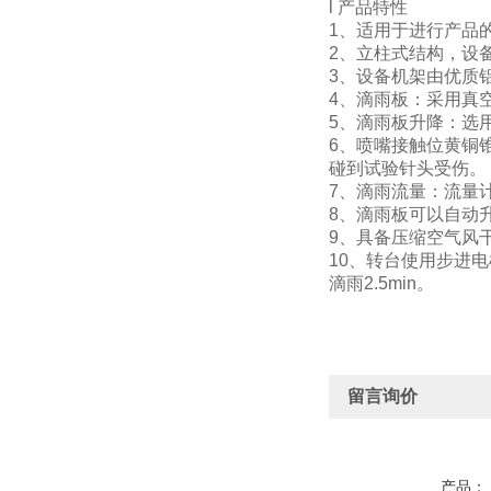
l 产品特性
1、适用于进行产品的
2、立柱式结构，设
3、设备机架由优质
4、滴雨板：采用真
5、滴雨板升降：选
6、喷嘴接触位黄铜
碰到试验针头受伤。
7、滴雨流量：流量
8、滴雨板可以自动
9、具备压缩空气风
10、转台使用步进电
滴雨2.5min。
留言询价
产品：