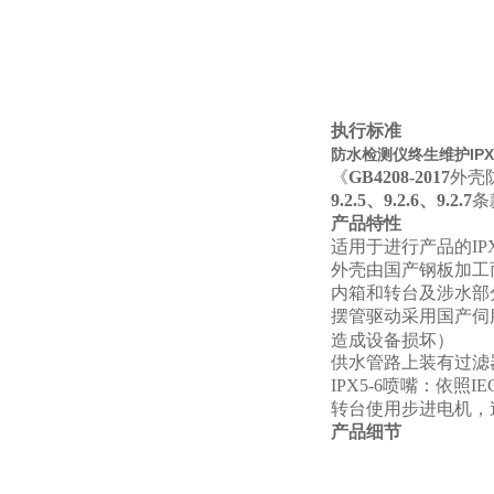
执行标准
防水检测仪终生维护IPX3
《
GB4208-2017
外壳防
9.2.5、9.2.6、9.2.7
条
产品特性
适用于进行产品的IPX
外壳由国产钢板加工
内箱和转台及涉水部分
摆管驱动采用国产伺
造成设备损坏）
供水管路上装有过滤
IPX5-6
喷嘴：依照IE
转台使用步进电机，
产品细节