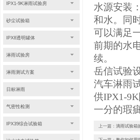
IPX1-9K淋雨试验房
水源安装
和水。同时
砂尘试验箱
可以满足一
IPX8透明罐体
前期的水
淋雨试验房
续。
岳信试验设
淋雨测试方案
汽车淋雨
日标淋雨
供IPX1
气密性检测
一分的瑕
IPX39综合试验箱
上一篇：
滴雨试验箱
下一篇：
教你如何用