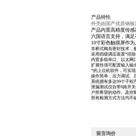
产品特性
外壳由国产优质钢板
产品内置高精度传感器
六国语言支持，满足
10
寸彩色触摸屏作为
非桥式阀岛密封技术，
采用四级调压装置*排
内置多组串口、以太网口
扩展性强可配置输入输
*的上位机软件，可实
操作简单，压力调试、
系统拥有多达99个子
泄漏测试仪自带8路开
户所希望的动作。及控
所有检测方式方法均不
留言询价