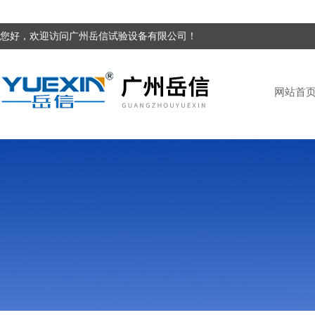
您好，欢迎访问广州岳信试验设备有限公司！
网站首