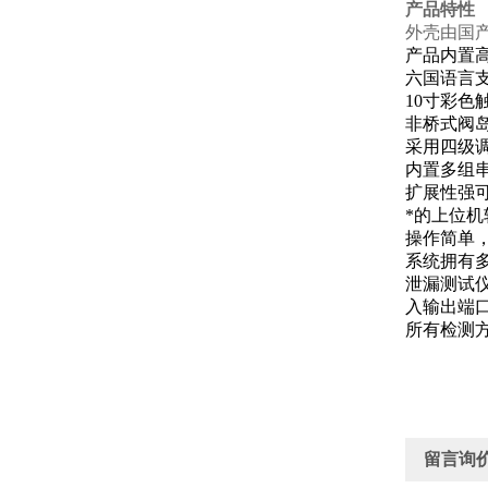
产品特性
外壳由国
产品内置高
六国语言
10寸彩
非桥式阀
采用四级
内置多组串
扩展性强
*的上位
操作简单
系统拥有
泄漏测试
入输出端
所有检测
留言询