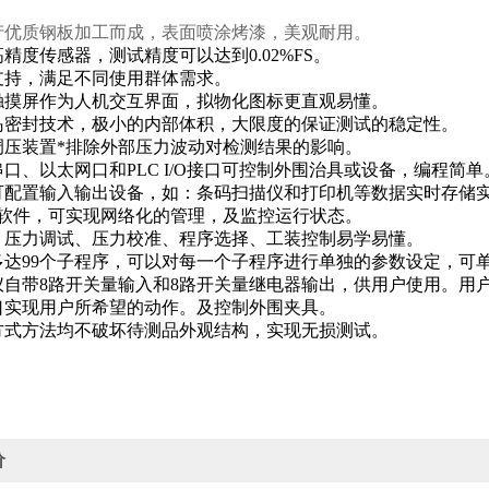
产优质钢板加工而成，表面喷涂烤漆，美观耐用。
精度传感器，测试精度可以达到0.02%FS。
支持，满足不同使用群体需求。
色触摸屏作为人机交互界面，拟物化图标更直观易懂。
岛密封技术，极小的内部体积，大限度的保证测试的稳定性。
调压装置*排除外部压力波动对检测结果的影响。
口、以太网口和PLC I/O接口可控制外围治具或设备，编程简单
可配置输入输出设备，如：条码扫描仪和打印机等数据实时存储
机软件，可实现网络化的管理，及监控运行状态。
，压力调试、压力校准、程序选择、工装控制易学易懂。
多达99个子程序，可以对每一个子程序进行单独的参数设定，可
仪自带8路开关量输入和8路开关量继电器输出，供用户使用。用
口实现用户所希望的动作。及控制外围夹具。
方式方法均不破坏待测品外观结构，实现无损测试。
价