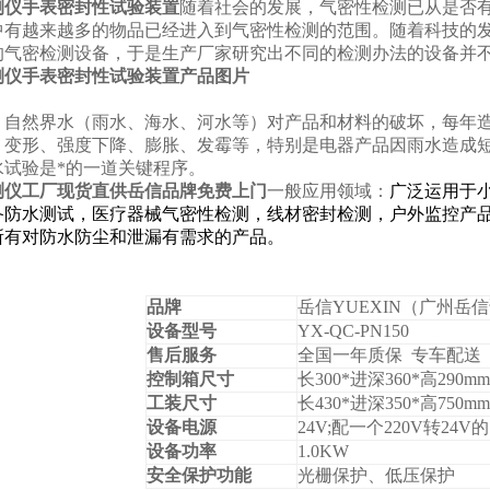
测仪手表密封性试验装置
随着社会的发展，气密性检测已从是否
中有越来越多的物品已经进入到气密性检测的范围。随着科技的
的气密检测设备，于是生产厂家研究出不同的检测办法的设备并
测仪手表密封性试验装置产品图片
：自然界水（雨水、海水、河水等）对产品和材料的破坏，每年
、变形、强度下降、膨胀、发霉等，特别是电器产品因雨水造成
水试验是*的一道关键程序。
测仪工厂现货直供岳信品牌免费上门
一般应用领域：
广泛运用于
备防水测试，医疗器械气密性检测，线材密封检测，户外监控产
所有对防水防尘和泄漏有需求的产品。
品牌
岳信YUEXIN（广州岳
设备型号
YX-QC-PN150
售后服务
全国一年质保 专车配送
控制箱尺寸
长3
00*
进深
360
*
高290
mm
工装尺寸
长43
0*
进深
350*
高
750mm
设备电源
24V;
配一个220V转24V
设备功率
1.0KW
安全保护功能
光栅保护、低压保护