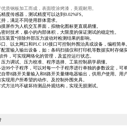
产优质钢板加工而成，表面喷涂烤漆，美观耐用。
精度传感器，测试精度可以达到0.02%FS。
支持，满足不同使用群体需求。
色触摸屏作为人机交互界面，拟物化图标更直观易懂。
岛密封技术，极小的内部体积，大限度的保证测试的稳定性。
调压装置*排除外部压力波动对检测结果的影响。
口、以太网口和PLC I/O接口可控制外围治具或设备，编程简单
可配置输入输出设备，如：条码扫描仪和打印机等数据实时存储
机软件，可实现网络化的管理，及监控运行状态。
，压力调试、压力校准、程序选择、工装控制易学易懂。
多达99个子程序，可以对每一个子程序进行单独的参数设定，可
仪自带8路开关量输入和8路开关量继电器输出，供用户使用。用
口实现用户所希望的动作。及控制外围夹具。
方式方法均不破坏待测品外观结构，实现无损测试。
价