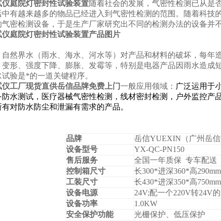
试仪庭院灯密封性试验装置
随着社会的发展，气密性检测已从是
活中有越来越多的物品已经进入到气密性检测的范围。随着科技
的气密检测设备，于是生产厂家研究出不同的检测办法的设备并
试仪庭院灯密封性试验装置产品图片
：自然界水（雨水、海水、河水等）对产品和材料的破坏，每年
、变形、强度下降、膨胀、发霉等，特别是电器产品因雨水造成
水试验是*的一道关键程序。
试仪工厂现货直供岳信品牌免费上门
一般应用领域：
广泛运用于
备防水测试，医疗器械气密性检测，线材密封检测，户外监控产
所有对防水防尘和泄漏有需求的产品。
品牌
岳信YUEXIN（广州岳
设备型号
YX-QC-PN150
售后服务
全国一年质保 专车配送
控制箱尺寸
长3
00*
进深
360
*
高290
mm
工装尺寸
长43
0*
进深
350*
高
750mm
设备电源
24V;
配一个220V转24V
设备功率
1.0KW
安全保护功能
光栅保护、低压保护