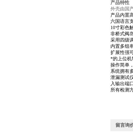
产品特性
外壳由国
产品内置高
六国语言
10寸彩
非桥式阀
采用四级
内置多组串
扩展性强
*的上位
操作简单
系统拥有
泄漏测试
入输出端
所有检测
留言询