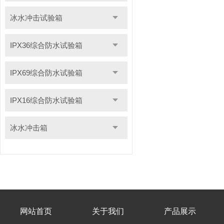
冰水冲击试验箱
IPX36综合防水试验箱
IPX69综合防水试验箱
IPX16综合防水试验箱
冰水冲击箱
网站首页
关于我们
产品展示