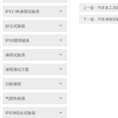
上一篇：
汽车多工况
IPX1-9K淋雨试验房
下一篇：
汽车淋雨试
砂尘试验箱
IPX8透明罐体
淋雨试验房
淋雨测试方案
日标淋雨
气密性检测
IPX39综合试验箱