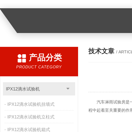
技术文章
/ ARTIC
产品分类
PRODUCT CATEGORY
IPX12滴水试验机
汽车淋雨试验房是
IPX12滴水试验机挂墙式
程中起着至关重要的作
IPX12滴水试验机立柱式
IPX12滴水试验机箱式