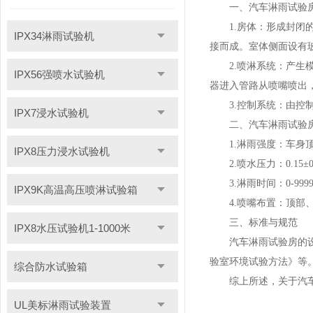
一、
汽车淋雨试验
1.
房体：形成封闭
IPX34淋雨试验机
接而成。室体侧面设有
2.
喷淋系统：产生
IPX56强喷水试验机
器进入管路从喷嘴喷出
3.
控制系统：由控
IPX7浸水试验机
二、汽车淋雨试验
1.
淋雨强度：车身
IPX8压力浸水试验机
2.
喷水压力：
0.15±
3.
淋雨时间：
0-9
IPX9K高温高压喷淋试验箱
4.
喷嘴布置：顶部
三、
标准与规范
IPX8水压试验机1-1000米
汽车淋雨试验房的
验室环境试验方法》等
综合防水试验箱
综上所述，关于
汽
UL美标淋雨试验装置