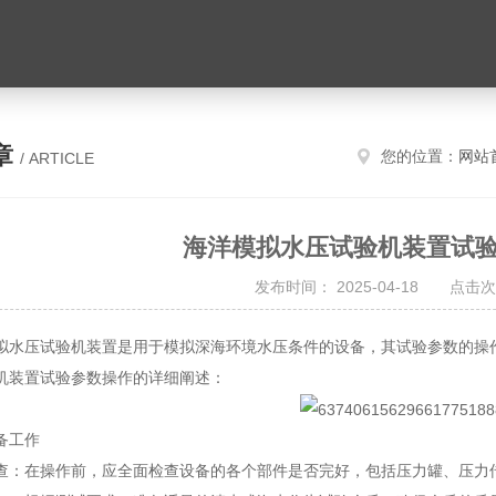
章
您的位置：
网站
/ ARTICLE
海洋模拟水压试验机装置试
发布时间： 2025-04-18 点击次
拟水压试验机装置是用于模拟深海环境水压条件的设备，其试验参数的操
机装置试验参数操作的详细阐述：
备工作
查：在操作前，应全面检查设备的各个部件是否完好，包括压力罐、压力