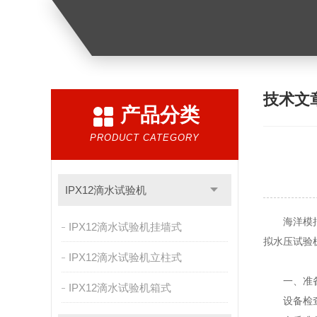
技术文
产品分类
PRODUCT CATEGORY
IPX12滴水试验机
海洋模
IPX12滴水试验机挂墙式
拟水压试验
IPX12滴水试验机立柱式
一、准
IPX12滴水试验机箱式
设备检