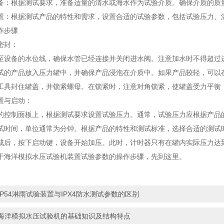
备：根据测试要求，准备适量的清水或海水作为试验介质。确保介质的质
置：根据测试产品的特性和需求，设置合适的试验参数，包括试验压力、
作步骤
密封：
至设备的水位线，确保水管已经连接并关闭进水阀。注意加水时不得超过
试的产品放入压力罐中，并确保产品浸泡在介质中。如果产品较轻，可以
工具封住罐盖，并锁紧螺母。在锁紧时，注意对角锁紧，使罐盖受力平衡
置与启动：
的控制面板上，根据测试要求设置试验压力。通常，试验压力应根据产品
试时间，单位通常为分钟。根据产品的特性和测试标准，选择合适的测试
成后，按下启动键，设备开始加压。此时，计时器只有在罐内实际压力达
于海洋模拟水压试验机装置试验参数的操作步骤，先到这里。
IP54淋雨试验装置与IPX4防水测试参数的区别
海洋模拟水压试验机的基础知识及结构特点