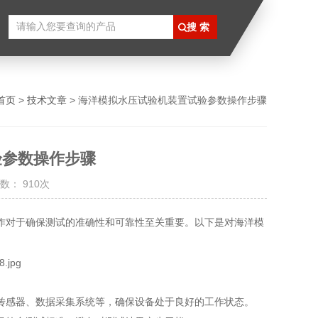
首页
>
技术文章
> 海洋模拟水压试验机装置试验参数操作步骤
验参数操作步骤
数： 910次
作对于确保测试的准确性和可靠性至关重要。以下是对海洋模
传感器、数据采集系统等，确保设备处于良好的工作状态。