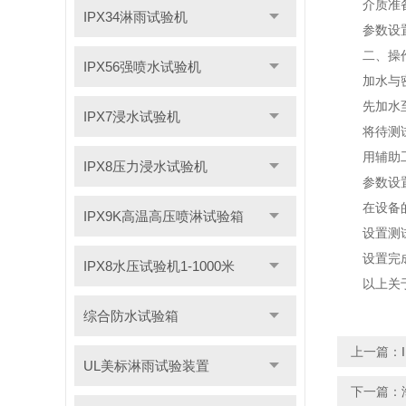
介质准
IPX34淋雨试验机
参数设
二、操
IPX56强喷水试验机
加水与
先加水
IPX7浸水试验机
将待测
用辅助
IPX8压力浸水试验机
参数设
在设备
IPX9K高温高压喷淋试验箱
设置测
设置完
IPX8水压试验机1-1000米
以上关
综合防水试验箱
上一篇：
UL美标淋雨试验装置
下一篇：