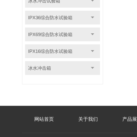
冰水冲击试验箱
IPX36综合防水试验箱
IPX69综合防水试验箱
IPX16综合防水试验箱
冰水冲击箱
网站首页
关于我们
产品展