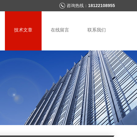
咨询热线：
18122108955
技术文章
在线留言
联系我们