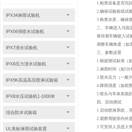
1.
检查设备是否完
2.
确保试验箱或试
IPX34淋雨试验机
3.
检查水质，确保
二、
车辆进入与固
IPX56强喷水试验机
将待测车辆驶入试
调整车辆角度（如
IPX7浸水试验机
三、
参数设置
1.
根据测试标准（
IPX8压力浸水试验机
2.
淋雨时间（如
5
3.
喷水压力（一般
IPX9K高温高压喷淋试验箱
4.
降雨强度（如前
5.
喷头与车体表面
IPX8水压试验机1-1000米
四、
启动测试
1.
启动喷淋系统，
综合防水试验箱
2.
观察驾驶室内外
3.
可安排人员进入
UL美标淋雨试验装置