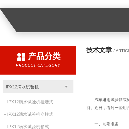
技术文章
/ ARTIC
产品分类
PRODUCT CATEGORY
IPX12滴水试验机
汽车淋雨试验箱或
IPX12滴水试验机挂墙式
能。
近日，看到一些用
IPX12滴水试验机立柱式
一、
前期准备
IPX12滴水试验机箱式