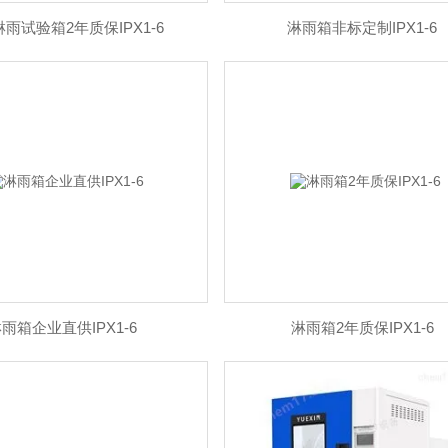
雨试验箱2年质保IPX1-6
淋雨箱非标定制IPX1-6
雨箱企业直供IPX1-6
淋雨箱2年质保IPX1-6