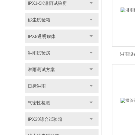
IPX1-9K淋雨试验房
砂尘试验箱
IPX8透明罐体
淋雨试验房
淋雨设备
淋雨测试方案
日标淋雨
气密性检测
IPX39综合试验箱