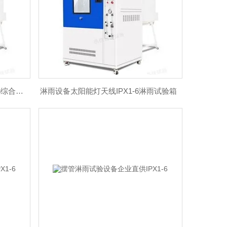
淋雨设备喇叭天线企业直供IPX1-6综合试验箱
淋雨设备太阳能灯天线IPX1-6淋雨试验箱