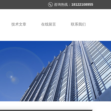
咨询热线：
18122108955
技术文章
在线留言
联系我们