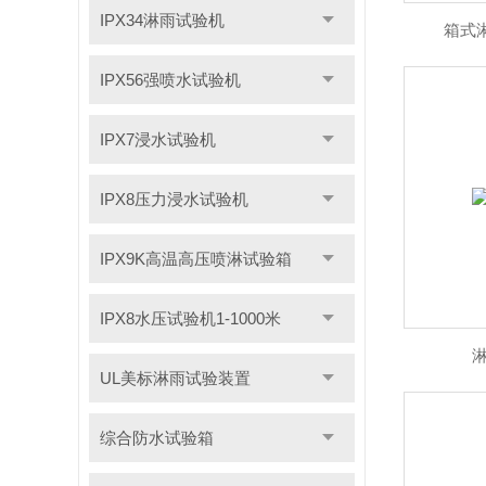
IPX34淋雨试验机
箱式淋
IPX56强喷水试验机
IPX7浸水试验机
IPX8压力浸水试验机
IPX9K高温高压喷淋试验箱
IPX8水压试验机1-1000米
淋
UL美标淋雨试验装置
综合防水试验箱