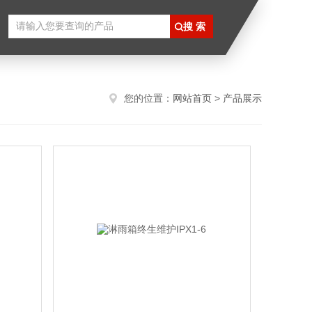
您的位置：
网站首页
>
产品展示