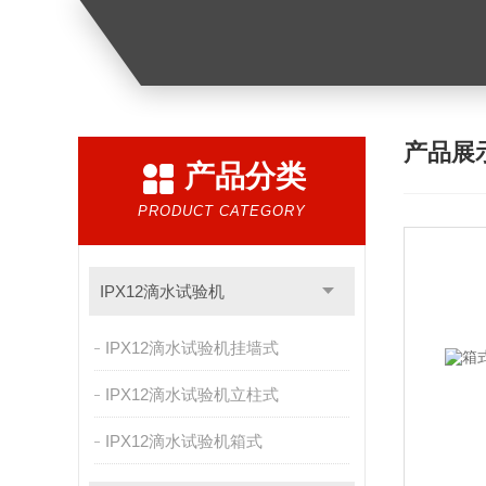
产品展
产品分类
PRODUCT CATEGORY
IPX12滴水试验机
IPX12滴水试验机挂墙式
IPX12滴水试验机立柱式
IPX12滴水试验机箱式