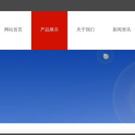
网站首页
产品展示
关于我们
新闻资讯